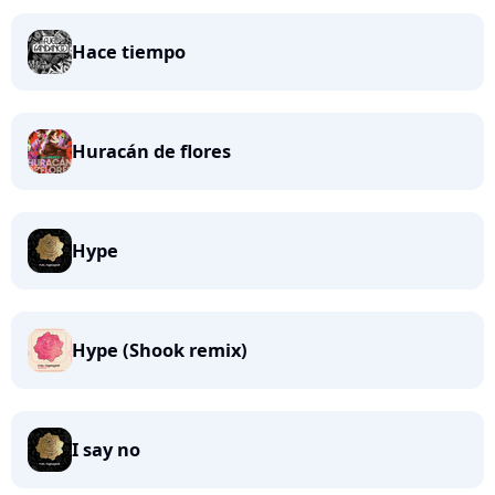
Hace tiempo
Huracán de flores
Hype
Hype (Shook remix)
I say no