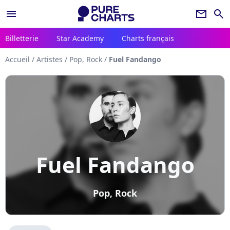
menu
newsletter
search
Billetterie
Star Academy
Charts français
Accueil
/
Artistes
/
Pop, Rock
/
Fuel Fandango
Fuel Fandango
Pop, Rock