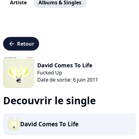
Artiste
Albums & Singles
arrow_left
Retour
David Comes To Life
Fucked Up
Date de sortie: 6 juin 2011
Decouvrir le single
David Comes To Life