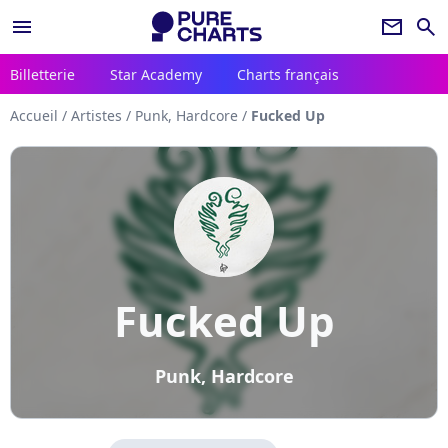
menu
newsletter
search
Billetterie
Star Academy
Charts français
Accueil
/
Artistes
/
Punk, Hardcore
/
Fucked Up
Fucked Up
Punk, Hardcore