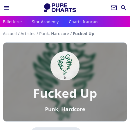
menu
newsletter
search
Billetterie
Star Academy
Charts français
Accueil
/
Artistes
/
Punk, Hardcore
/
Fucked Up
Fucked Up
Punk, Hardcore