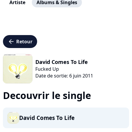
Artiste
Albums & Singles
arrow_left
Retour
David Comes To Life
Fucked Up
Date de sortie: 6 juin 2011
Decouvrir le single
David Comes To Life