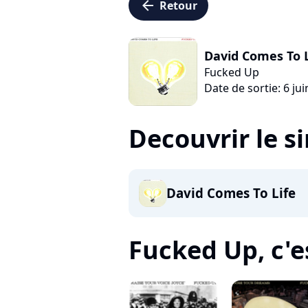
arrow_left
Retour
David Comes To L
Fucked Up
Date de sortie: 6 ju
Decouvrir le s
David Comes To Life
Fucked Up, c'es