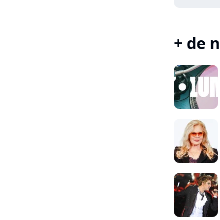
+ de n