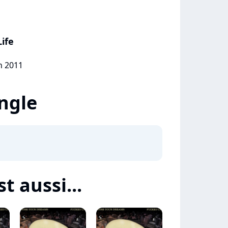
ife
in 2011
ingle
t aussi...