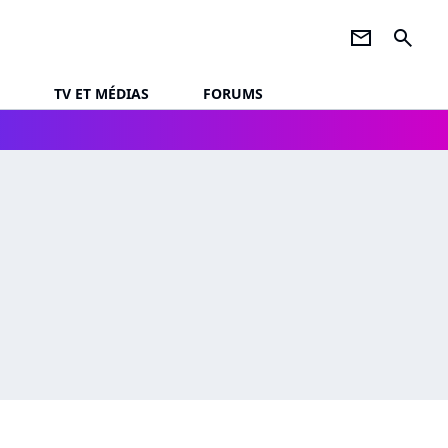
newsletter
search
TV ET MÉDIAS
FORUMS