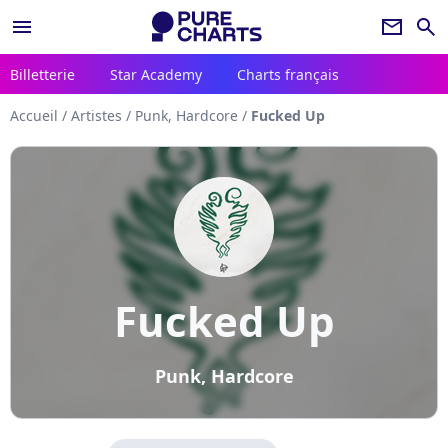
menu
newsletter
search
Billetterie
Star Academy
Charts français
Accueil
/
Artistes
/
Punk, Hardcore
/
Fucked Up
Fucked Up
Punk, Hardcore