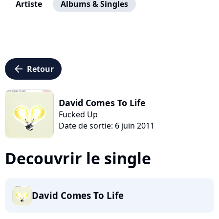
Artiste
Albums & Singles
arrow_left
Retour
David Comes To Life
Fucked Up
Date de sortie: 6 juin 2011
Decouvrir le single
David Comes To Life