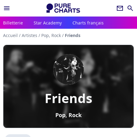
menu
newsletter
search
Billetterie
Star Academy
Charts français
Accueil
/
Artistes
/
Pop, Rock
/
Friends
Friends
Pop, Rock