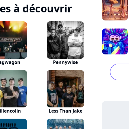
tes à découvrir
agwagon
Pennywise
illencolin
Less Than Jake