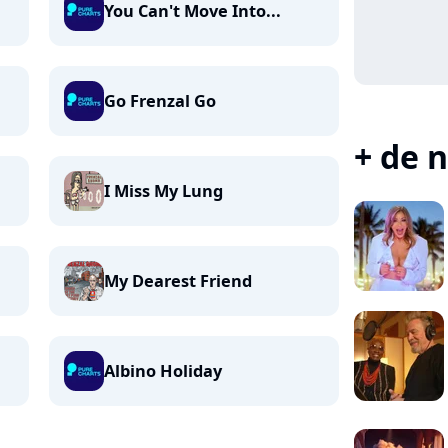
You Can't Move Into...
Go Frenzal Go
+ de n
I Miss My Lung
My Dearest Friend
Albino Holiday