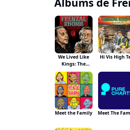
Albums de Fr
We Lived Like
Hi Vis High T
Kings: The
Best...
Meet the Family
Meet The Fam