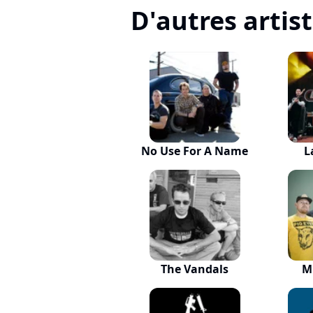
D'autres artis
No Use For A Name
L
The Vandals
M