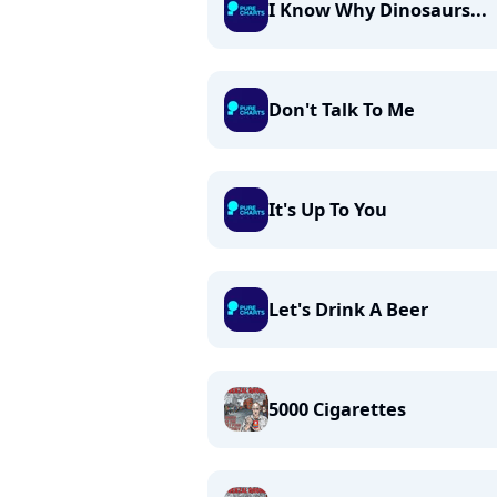
I Know Why Dinosaurs...
Don't Talk To Me
It's Up To You
Let's Drink A Beer
5000 Cigarettes