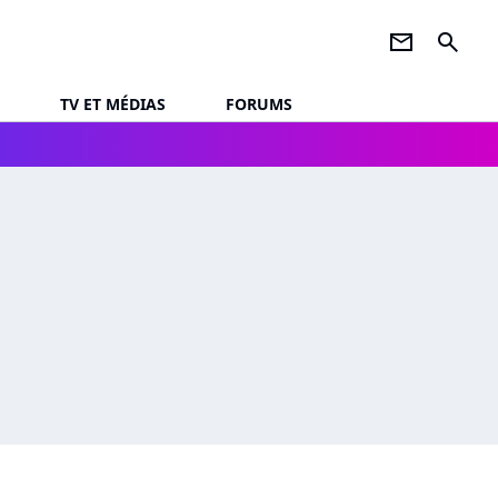
newsletter
search
TV ET MÉDIAS
FORUMS