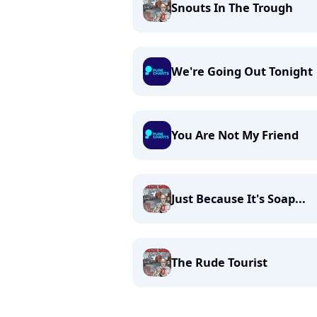
Snouts In The Trough
We're Going Out Tonight
You Are Not My Friend
Just Because It's Soap...
The Rude Tourist