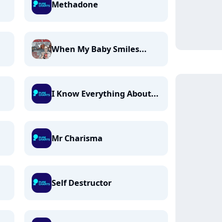
Methadone
When My Baby Smiles...
I Know Everything About...
Mr Charisma
Self Destructor