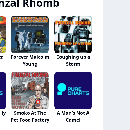
enzal Rhomb
ea
Forever Malcolm
Coughing up a
Young
Storm
ily
Smoko At The
A Man's Not A
Pet Food Factory
Camel