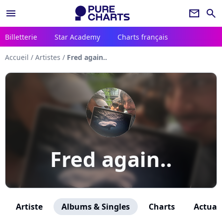
menu
newsletter
search
Billetterie
Star Academy
Charts français
Accueil
/
Artistes
/
Fred again..
Fred again..
Artiste
Albums & Singles
Charts
Actuali