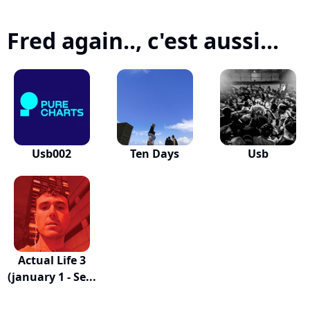
Fred again.., c'est aussi...
Usb002
Ten Days
Usb
Actual Life 3
(january 1 - Se...