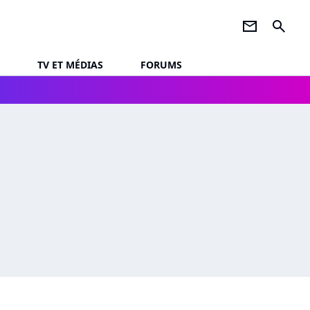
newsletter
search
TV ET MÉDIAS
FORUMS