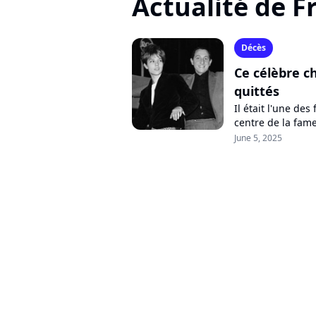
Actualité de F
Décès
Ce célèbre c
quittés
Il était l'une de
centre de la fame
Jordan s'est éteint
June 5, 2025