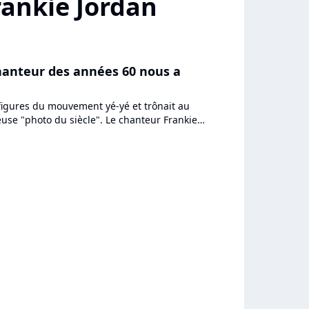
rankie Jordan
hanteur des années 60 nous a
s figures du mouvement yé-yé et trônait au
use "photo du siècle". Le chanteur Frankie
 à l'âge de...