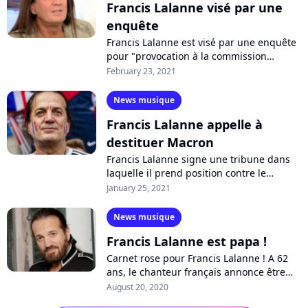
Francis Lalanne visé par une
enquête
Francis Lalanne est visé par une enquête
pour "provocation à la commission
d'atteintes aux intérêts fondamentaux de
February 23, 2021
la Nation". Le chanteur a été entendu...
News musique
Francis Lalanne appelle à
destituer Macron
Francis Lalanne signe une tribune dans
laquelle il prend position contre le
gouvernement français, qu'il accuse de
January 25, 2021
"tyrannie" et de "totalitarisme". Le...
News musique
Francis Lalanne est papa !
Carnet rose pour Francis Lalanne ! A 62
ans, le chanteur français annonce être
devenu papa pour la cinquième fois
August 20, 2020
d'une petite fille prénommée Léiah,...