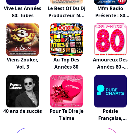
Vive Les Années
Le Best Of Du Dj
Mfm Radio
80: Tubes
Producteur N...
Présente : 80
Génér...
Viens Zouker,
Au Top Des
Amoureux Des
Vol. 3
Années 80
Années 80 -
Des...
40 ans de succès
Pour Te Dire Je
Poésie
T'aime
Française,
Poèmes Choi...