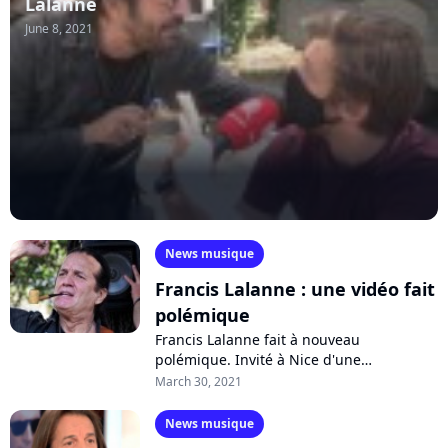
Lalanne
June 8, 2021
News musique
Francis Lalanne : une vidéo fait
polémique
Francis Lalanne fait à nouveau
polémique. Invité à Nice d'une
manifestation contre les protocoles
March 30, 2021
sanitaires, le chanteur et militant a incité
le public...
News musique