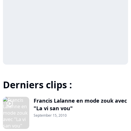
Derniers clips :
Francis Lalanne en mode zouk avec
player2
"La vi san vou"
September 15, 2010