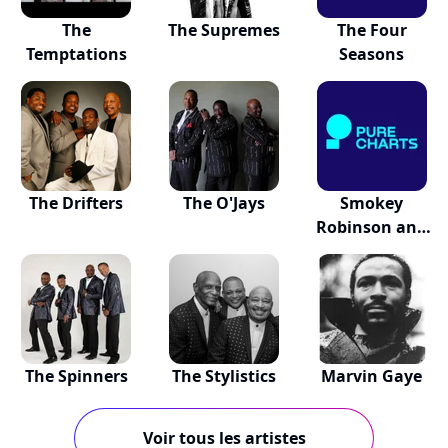
The
The Supremes
The Four
Temptations
Seasons
The Drifters
The O'Jays
Smokey
Robinson and
the Miracles
The Spinners
The Stylistics
Marvin Gaye
Voir tous les artistes