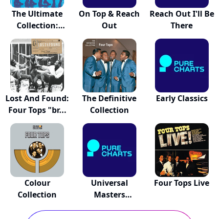
The Ultimate
On Top & Reach
Reach Out I'll Be
Collection:
Out
There
Fou...
Lost And Found:
The Definitive
Early Classics
Four Tops "br...
Collection
Colour
Universal
Four Tops Live
Collection
Masters
Collection