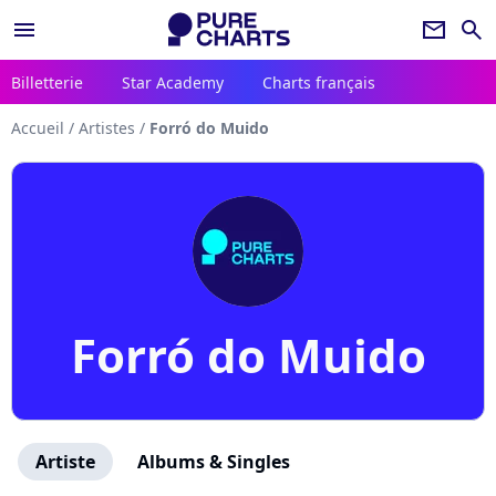
menu
newsletter
search
Billetterie
Star Academy
Charts français
Accueil
/
Artistes
/
Forró do Muido
Forró do Muido
Artiste
Albums & Singles