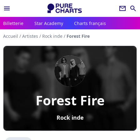
menu
newsletter
search
Billetterie
Star Academy
Charts français
Accueil
/
Artistes
/
Rock inde
/
Forest Fire
Forest Fire
Rock inde