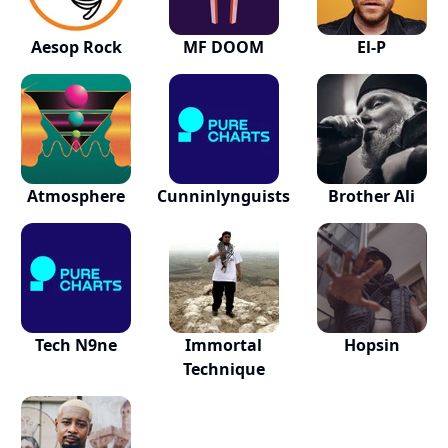
Aesop Rock
MF DOOM
El-P
Atmosphere
Cunninlynguists
Brother Ali
Tech N9ne
Immortal
Hopsin
Technique