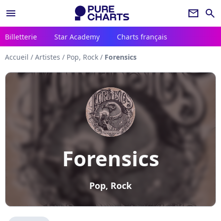
menu
newsletter
search
Billetterie
Star Academy
Charts français
Accueil
/
Artistes
/
Pop, Rock
/
Forensics
Forensics
Pop, Rock