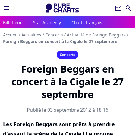
menu
newsletter
search
Billetterie
Star Academy
Charts français
Accueil
/
Actualités
/
Concerts
/
Actualité de Foreign Beggars
/
Foreign Beggars en concert à la Cigale le 27 septembre
Concerts
Foreign Beggars en
concert à la Cigale le 27
septembre
Publié le 03 septembre 2012 à 18:16
Les Foreign Beggars sont prêts à prendre
d'assaut la scène de la Cigale ! Le groupe