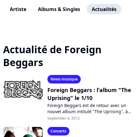
Artiste
Albums & Singles
Actualités
Actualité de Foreign
Beggars
News musique
Foreign Beggars : l'album "The
Uprising" le 1/10
Foreign Beggars est de retour avec un
nouvel album intitulé "The Uprising", à
paraître sur le label du DJ Deadmau5.
September 4, 2012
Comme avant-goût, le trio nous propose...
Concerts