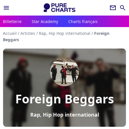
menu
newsletter
search
Billetterie
Star Academy
Charts français
Accueil
/
Artistes
/
Rap, Hip Hop international
/
Foreign
Beggars
Foreign Beggars
Rap, Hip Hop international