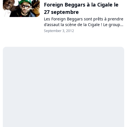
Foreign Beggars à la Cigale le
27 septembre
Les Foreign Beggars sont prêts à prendre
d'assaut la scène de la Cigale ! Le groupe
undergound originaire de Londres s'y
September 3, 2012
produira le 27 septembre, et...