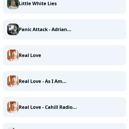
Little White Lies
Panic Attack - Adrian...
Real Love
Real Love - As I Am...
Real Love - Cahill Radio...