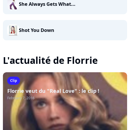
She Always Gets What...
Shot You Down
L'actualité de Florrie
Clip
Florrie veut du "Real Love" : le clip !
February 7, 2016