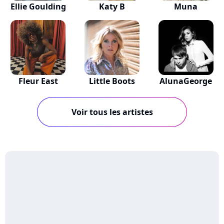
Ellie Goulding
Katy B
Muna
Fleur East
Little Boots
AlunaGeorge
Voir tous les artistes