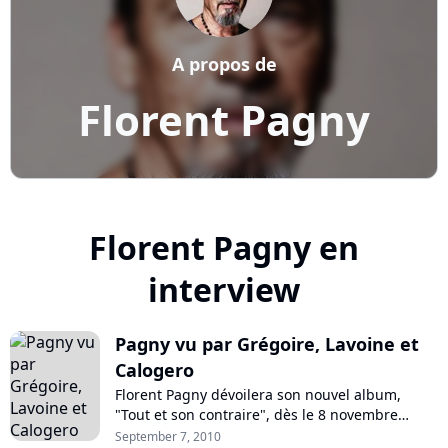
A propos de
Florent Pagny
Florent Pagny en
interview
Pagny vu par Grégoire, Lavoine et
Calogero
Florent Pagny dévoilera son nouvel album,
"Tout et son contraire", dès le 8 novembre
prochain. Un disque sur lequel collaborent
September 7, 2010