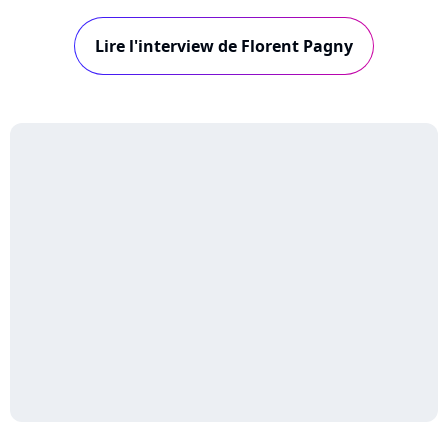
notamment Emmanuelle Cosso-Merad, Jérôme
Attal, Vincent Baguian, Daran, John Mamann,
Lire l'interview de Florent Pagny
mais aussi Grégoire, Marc Lavoine, et Calogero
: visionnez les interview de ces trois derniers...