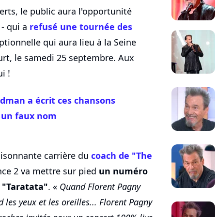
rts, le public aura l'opportunité
 - qui a
refusé une tournée des
ptionnelle qui aura lieu à la Seine
urt, le samedi 25 septembre. Aux
i !
ldman a écrit ces chansons
s un faux nom
foisonnante carrière du
coach de "The
nce 2 va mettre sur pied
un numéro
 "Taratata"
. «
Quand Florent Pagny
les yeux et les oreilles... Florent Pagny