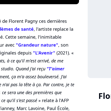
lé de Florent Pagny ces dernières
blèmes de santé
, l'artiste replace la
é. Cette semaine, l'inimitable
our avec
"Grandeur nature"
, son
iginales depuis
"L'Avenir"
(2021). «
ts, à ce qu'il m'est arrivé, de me
 studio. Quand j'ai reçu
"T'aimer
ment, ça m'a assez bouleversé. J'ai
 n'ai pas la tête à ça. Par contre, je te
, ce sera une des premières que
Flo
 ce qu'il s'est passé
» relate à l'AFP
Vianney, Marc Lavoine, Paul École,