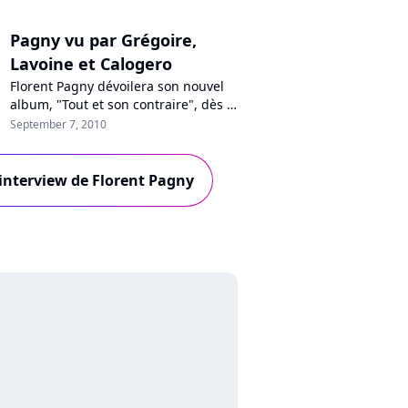
Pagny vu par Grégoire,
Lavoine et Calogero
Florent Pagny dévoilera son nouvel
album, "Tout et son contraire", dès le
8 novembre prochain. Un disque sur
September 7, 2010
lequel collaborent notamment
Emmanuelle Cosso-Merad, Jérôme
Attal, Vincent Baguian, Daran, John
l'interview de Florent Pagny
Mamann, mais aussi Grégoire, Marc
Lavoine, et Calogero : visionnez les
interview de ces trois derniers...