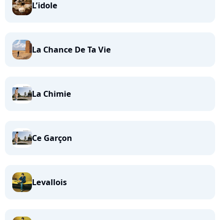
L’idole
La Chance De Ta Vie
La Chimie
Ce Garçon
Levallois