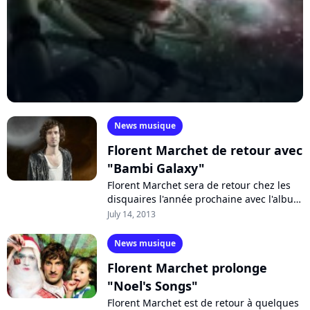
News musique
Florent Marchet de retour avec
"Bambi Galaxy"
Florent Marchet sera de retour chez les
disquaires l'année prochaine avec l'album
"Bambi Galaxy", trois ans après avoir
July 14, 2013
publié "Courchevel" et deux ans...
News musique
Florent Marchet prolonge
"Noel's Songs"
Florent Marchet est de retour à quelques