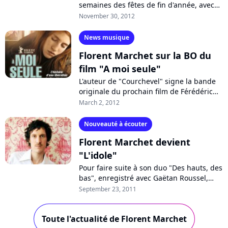
semaines des fêtes de fin d'année, avec
deux contes musicaux pour enfants, et un
November 30, 2012
spectacle pour adultes, qui...
News musique
Florent Marchet sur la BO du
film "A moi seule"
L'auteur de "Courchevel" signe la bande
originale du prochain film de Férédéric
Videau, "A moi seule", dont la sortie dans
March 2, 2012
les salles obscures est programmée...
Nouveauté à écouter
Florent Marchet devient
"L'idole"
Pour faire suite à son duo "Des hauts, des
bas", enregistré avec Gaëtan Roussel,
Florent Marchet a choisi comme nouveau
September 23, 2011
single "L'idole". C'est le quatrième...
Toute l'actualité de Florent Marchet