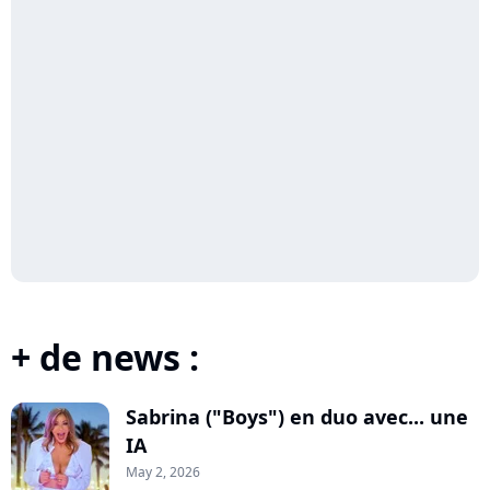
+ de news :
Sabrina ("Boys") en duo avec... une
IA
May 2, 2026