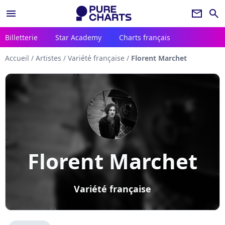
menu
newsletter
search
Billetterie
Star Academy
Charts français
Accueil
/
Artistes
/
Variété française
/
Florent Marchet
Florent Marchet
Variété française