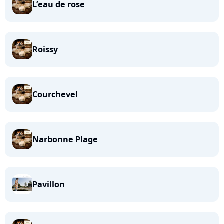
L’eau de rose
Roissy
Courchevel
Narbonne Plage
Pavillon