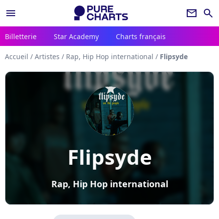
menu
newsletter
search
Billetterie
Star Academy
Charts français
Accueil
/
Artistes
/
Rap, Hip Hop international
/
Flipsyde
Flipsyde
Rap, Hip Hop international