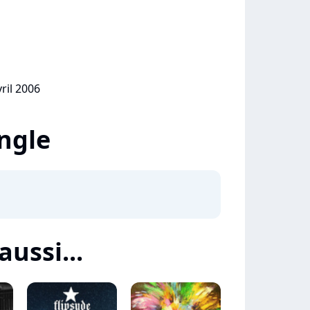
vril 2006
ingle
aussi...