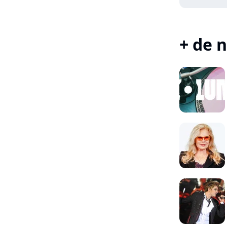
+ de n