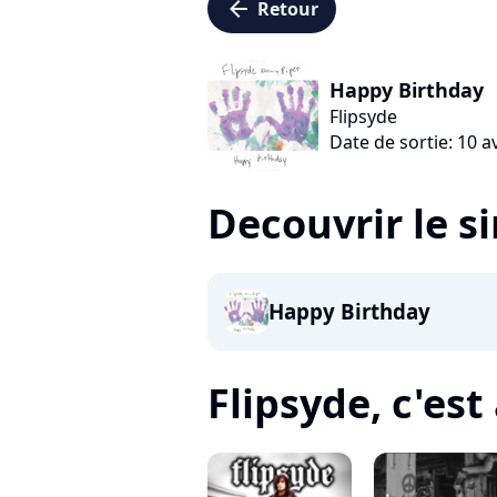
arrow_left
Retour
Happy Birthday
Flipsyde
Date de sortie: 10 a
Decouvrir le s
Happy Birthday
Flipsyde, c'est 