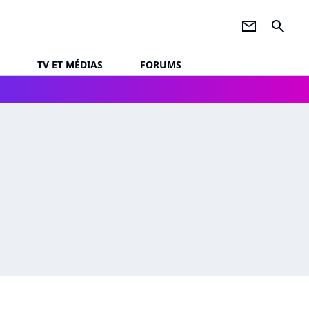
newsletter
search
TV ET MÉDIAS
FORUMS