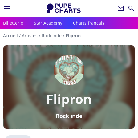
menu
newsletter
search
Billetterie
Star Academy
Charts français
Accueil
/
Artistes
/
Rock inde
/
Flipron
Flipron
Rock inde