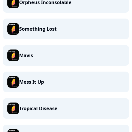
Orpheus Inconsolable
Something Lost
Mavis
Mess It Up
Tropical Disease