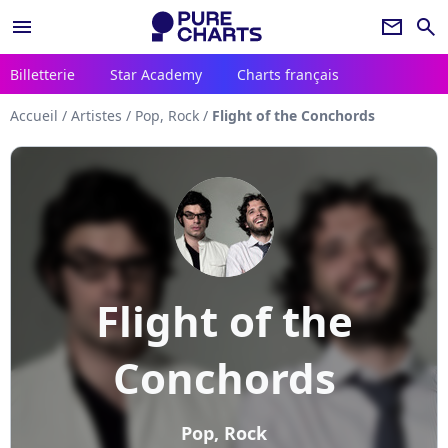
menu
newsletter
search
Billetterie
Star Academy
Charts français
Accueil
/
Artistes
/
Pop, Rock
/
Flight of the Conchords
Flight of the
Conchords
Pop, Rock