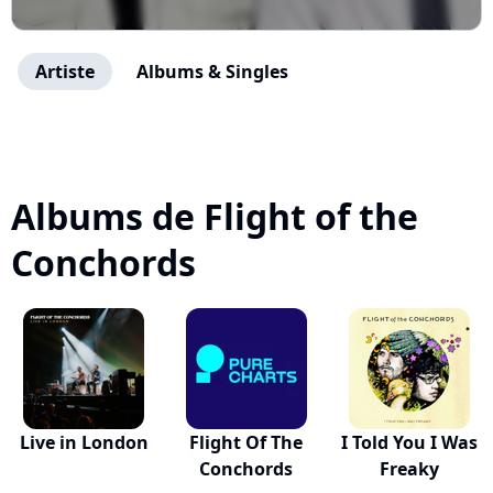
Artiste
Albums & Singles
Albums de Flight of the
Conchords
Live in London
Flight Of The
I Told You I Was
Conchords
Freaky