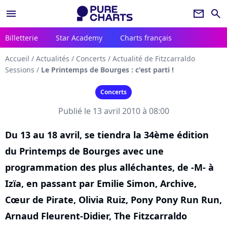
menu
newsletter
search
Billetterie
Star Academy
Charts français
Accueil
/
Actualités
/
Concerts
/
Actualité de Fitzcarraldo
Sessions
/
Le Printemps de Bourges : c'est parti !
Concerts
Publié le 13 avril 2010 à 08:00
Du 13 au 18 avril, se tiendra la 34ème édition
du Printemps de Bourges avec une
programmation des plus alléchantes, de -M- à
Izïa, en passant par Emilie Simon, Archive,
Cœur de Pirate, Olivia Ruiz, Pony Pony Run Run,
Arnaud Fleurent-Didier, The Fitzcarraldo