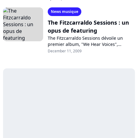
de -M- à Izïa, en passant par Emilie...
News musique
The Fitzcarraldo Sessions : un
opus de featuring
The Fitzcarraldo Sessions dévoile un
premier album, "We Hear Voices",
composé et arrangé par Jack The Ripper,
December 11, 2009
et truffé de featuring - et pas des
moindres,...