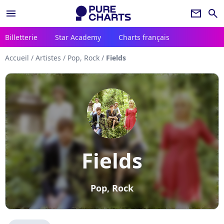
menu
newsletter
search
Billetterie
Star Academy
Charts français
Accueil
/
Artistes
/
Pop, Rock
/
Fields
Fields
Pop, Rock