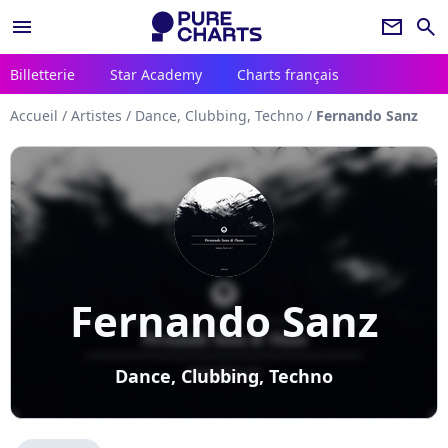
menu
newsletter
search
Billetterie
Star Academy
Charts français
Accueil
/
Artistes
/
Dance, Clubbing, Techno
/
Fernando Sanz
Fernando Sanz
Dance, Clubbing, Techno