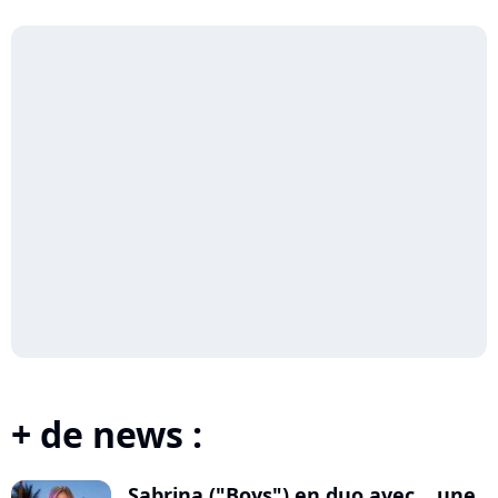
+ de news :
Sabrina ("Boys") en duo avec... une