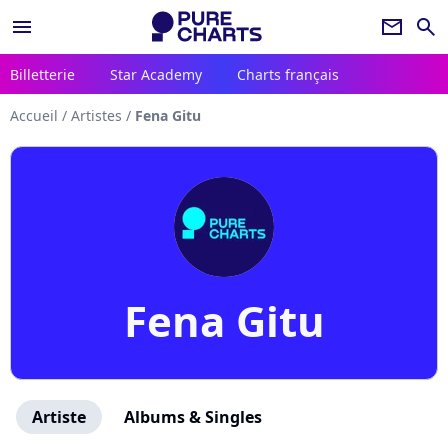
menu
newsletter
search
Billetterie
Star Academy
Charts français
Accueil
/
Artistes
/
Fena Gitu
Fena Gitu
Artiste
Albums & Singles