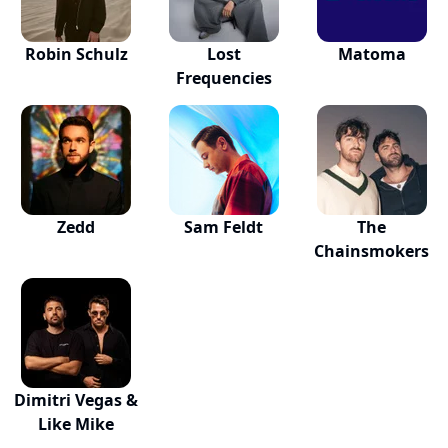
Robin Schulz
Lost
Matoma
Frequencies
Zedd
Sam Feldt
The
Chainsmokers
Dimitri Vegas &
Like Mike