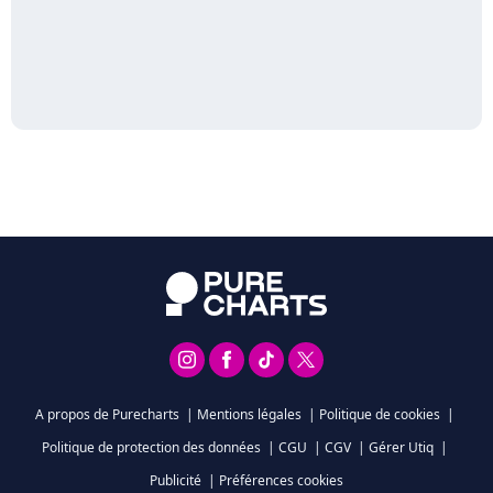
A propos de Purecharts
|
Mentions légales
|
Politique de cookies
|
Politique de protection des données
|
CGU
|
CGV
|
Gérer Utiq
|
Publicité
|
Préférences cookies