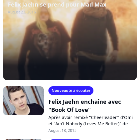
Felix Jaehn se prend pour Mad Max
August 23, 2016
Nouveauté à écouter
Felix Jaehn enchaîne avec
"Book Of Love"
Après avoir remixé "Cheerleader" d'Omi
et "Ain't Nobody (Loves Me Better)" de
Jasmine Thompson, Felix Jaehn enchaîne
August 13, 2015
avec "Book Of Love". Accompagné de...