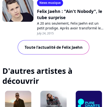
News musique
Felix Jaehn : "Ain't Nobody", le
tube surprise
A 20 ans seulement, Felix Jaehn est un
petit prodige. Après avoir transformé le
"Cheerlader" d'Omi en tube planétaire, le
July 24, 2015
DJ allemand prend lui aussi...
Toute l'actualité de Felix Jaehn
D'autres artistes à
découvrir