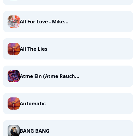
All For Love - Mike...
All The Lies
Atme Ein (Atme Rauch...
Automatic
BANG BANG