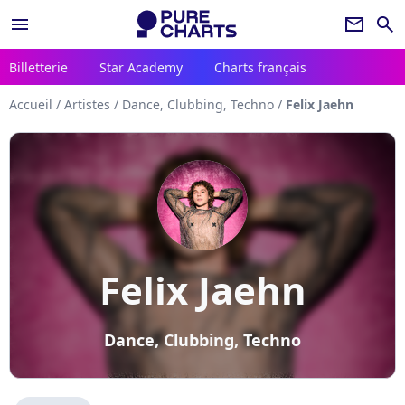
menu
newsletter
search
Billetterie
Star Academy
Charts français
Accueil
/
Artistes
/
Dance, Clubbing, Techno
/
Felix Jaehn
Felix Jaehn
Dance, Clubbing, Techno