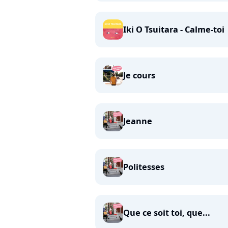
Iki O Tsuitara - Calme-toi
Je cours
Jeanne
Politesses
Que ce soit toi, que...