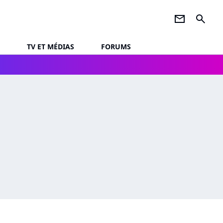
newsletter
search
TV ET MÉDIAS
FORUMS