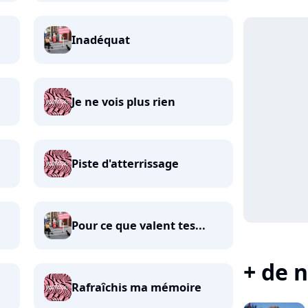
Inadéquat
Je ne vois plus rien
Piste d'atterrissage
Pour ce que valent tes...
+ de n
Rafraîchis ma mémoire