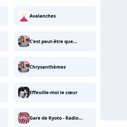
Avalanches
C'est peut-être que...
Chrysanthèmes
Effeuille-moi le cœur
Gare de Kyoto - Radio...