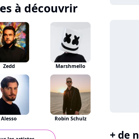
tes à découvrir
Zedd
Marshmello
Alesso
Robin Schulz
+ de n