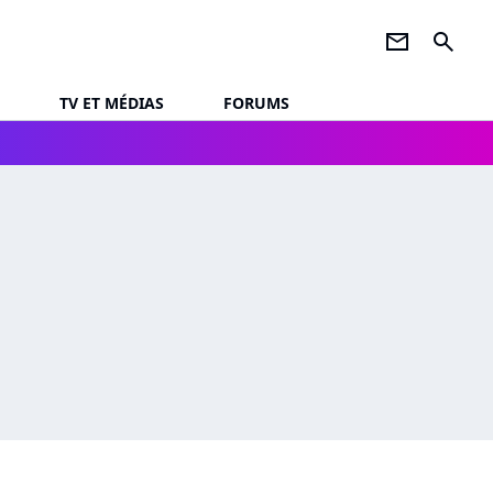
newsletter
search
TV ET MÉDIAS
FORUMS