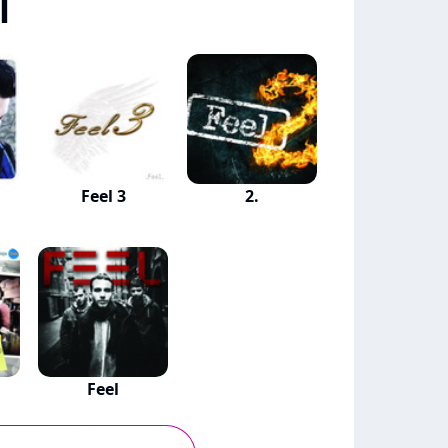
l
Feel 3
2.
a
Feel