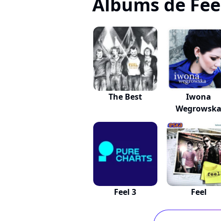
Albums de Fee
The Best
Iwona
Wegrowsk
Feel 3
Feel