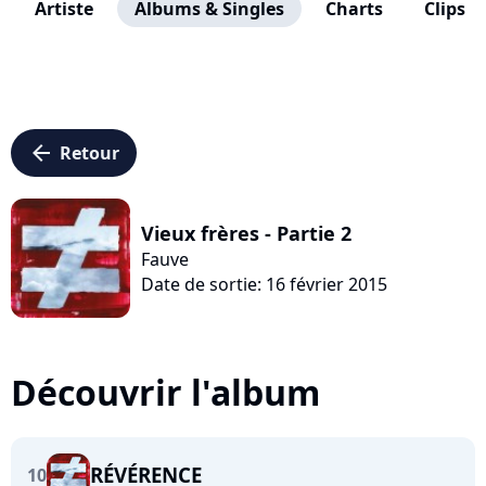
Artiste
Albums & Singles
Charts
Clips
arrow_left
Retour
Vieux frères - Partie 2
Fauve
Date de sortie: 16 février 2015
Découvrir l'album
RÉVÉRENCE
10