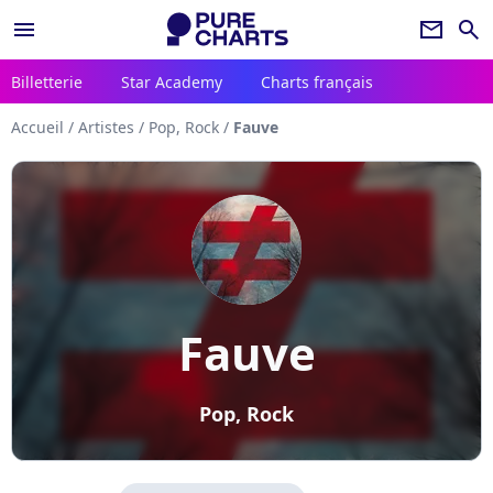
menu
newsletter
search
Billetterie
Star Academy
Charts français
Accueil
/
Artistes
/
Pop, Rock
/
Fauve
Fauve
Pop, Rock