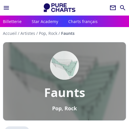
menu
newsletter
search
Billetterie
Star Academy
Charts français
Accueil
/
Artistes
/
Pop, Rock
/
Faunts
Faunts
Pop, Rock