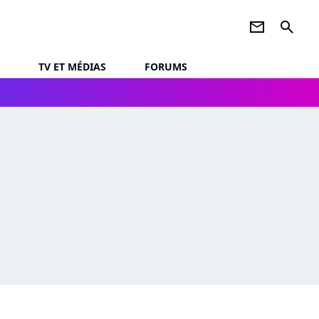
newsletter
search
TV ET MÉDIAS
FORUMS