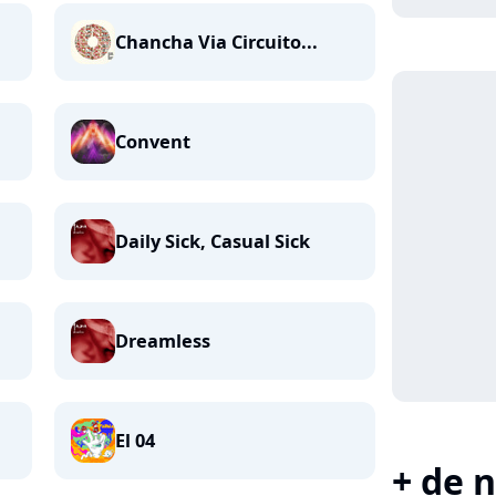
Chancha Via Circuito...
Convent
Daily Sick, Casual Sick
Dreamless
El 04
+ de n