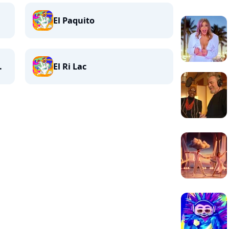
El Paquito
.
El Ri Lac