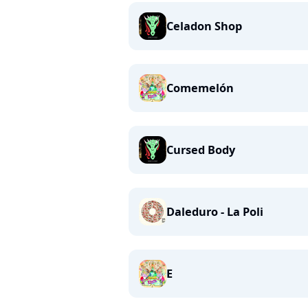
Celadon Shop
Comemelón
Cursed Body
Daleduro - La Poli
E