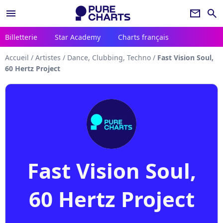
menu
newsletter
search
Billetterie
Star Academy
Charts français
Accueil
/
Artistes
/
Dance, Clubbing, Techno
/
Fast Vision Soul,
60 Hertz Project
Fast Vision Soul,
60 Hertz Project