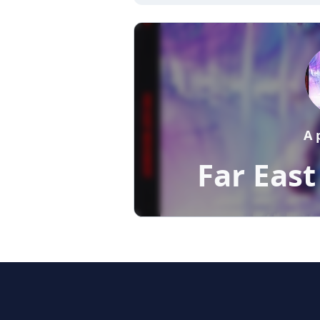
A 
Far Eas