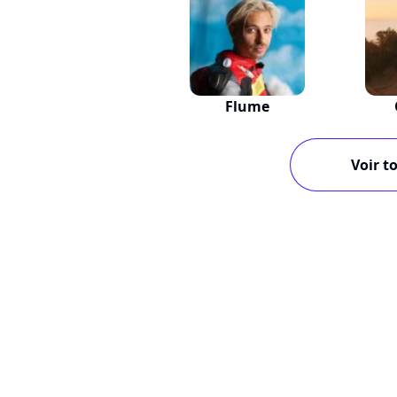
Flume
Voir to