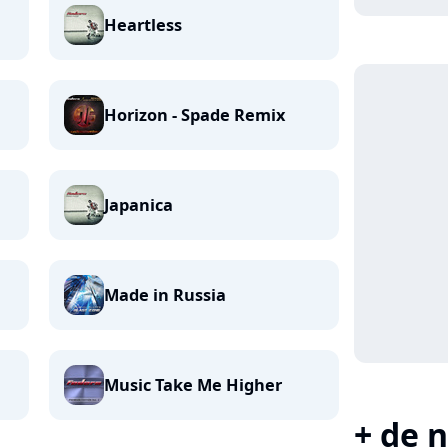
Heartless
Horizon - Spade Remix
Japanica
Made in Russia
Music Take Me Higher
+ de n