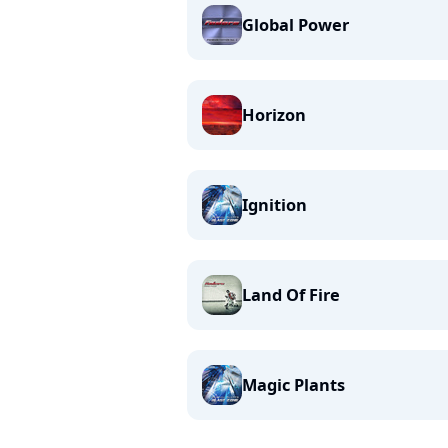
Global Power
Horizon
Ignition
Land Of Fire
Magic Plants