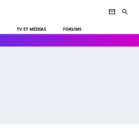
newsletter
search
TV ET MÉDIAS
FORUMS