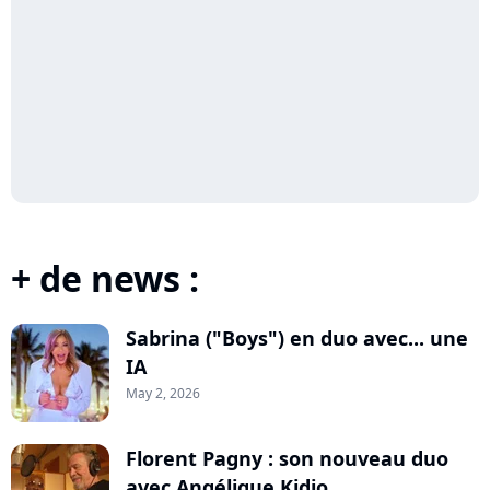
+ de news :
Sabrina ("Boys") en duo avec... une
IA
May 2, 2026
Florent Pagny : son nouveau duo
avec Angélique Kidjo