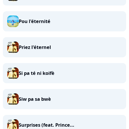
Pou l'éternité
Priez l'éternel
Si pa té ni koifè
Siw pa sa bwè
Surprises (feat. Prince...