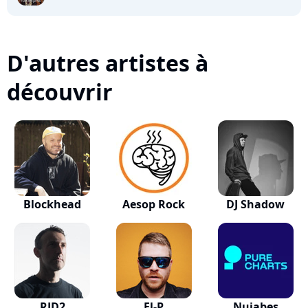
D'autres artistes à
découvrir
Blockhead
Aesop Rock
DJ Shadow
RJD2
El-P
Nujabes