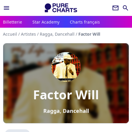
menu
newsletter
search
Billetterie
Star Academy
Charts français
Accueil
/
Artistes
/
Ragga, Dancehall
/
Factor Will
Factor Will
Ragga, Dancehall