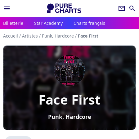
menu
newsletter
search
Billetterie
Star Academy
Charts français
Accueil
/
Artistes
/
Punk, Hardcore
/
Face First
Face First
Punk, Hardcore