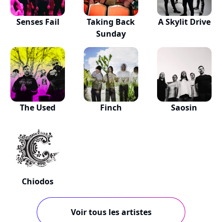
Senses Fail
Taking Back
A Skylit Drive
Sunday
The Used
Finch
Saosin
Chiodos
Voir tous les artistes