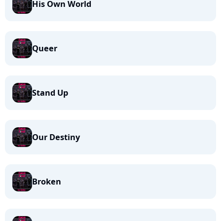
His Own World
Queer
Stand Up
Our Destiny
Broken