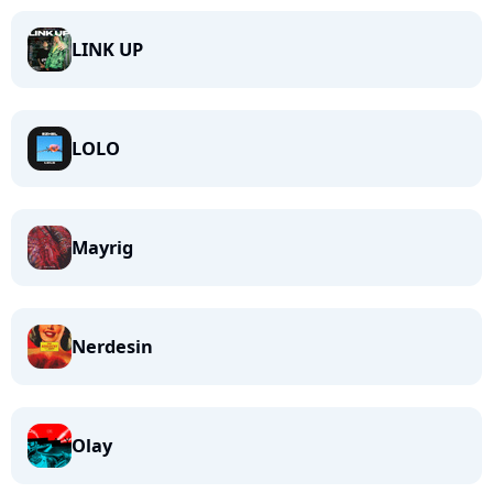
LINK UP
LOLO
Mayrig
Nerdesin
Olay