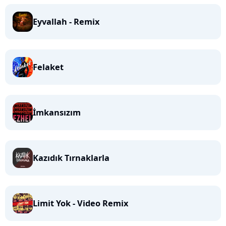
Eyvallah - Remix
Felaket
İmkansızım
Kazıdık Tırnaklarla
Limit Yok - Video Remix