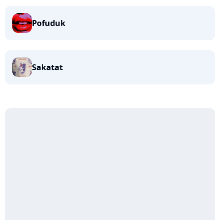
Pofuduk
Sakatat