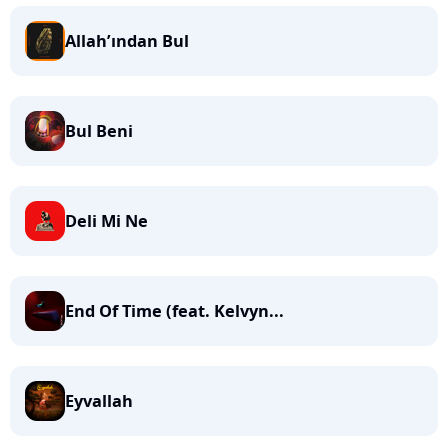
Allah’ından Bul
Bul Beni
Deli Mi Ne
End Of Time (feat. Kelvyn...
Eyvallah