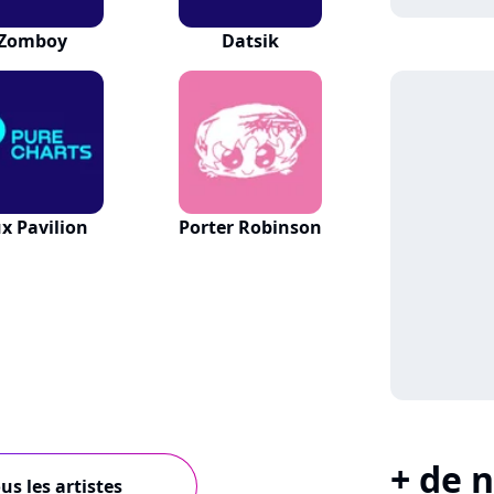
Zomboy
Datsik
ux Pavilion
Porter Robinson
+ de n
us les artistes