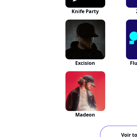
Knife Party
Excision
Fl
Madeon
Voir to