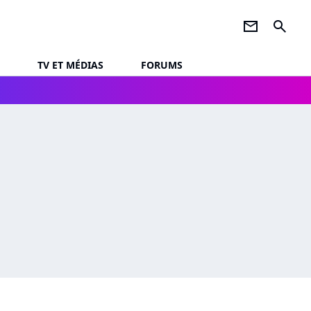
newsletter
search
TV ET MÉDIAS
FORUMS