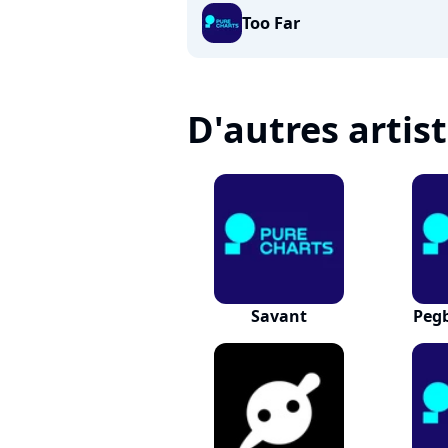
Too Far
D'autres artis
Savant
Peg