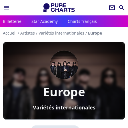
menu
newsletter
search
Billetterie
Star Academy
Charts français
Accueil
/
Artistes
/
Variétés internationales
/
Europe
Europe
Variétés internationales