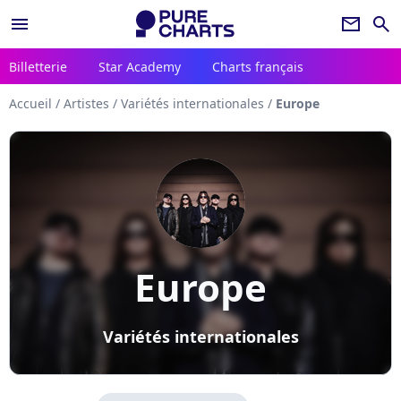
menu
newsletter
search
Billetterie
Star Academy
Charts français
Accueil
/
Artistes
/
Variétés internationales
/
Europe
Europe
Variétés internationales