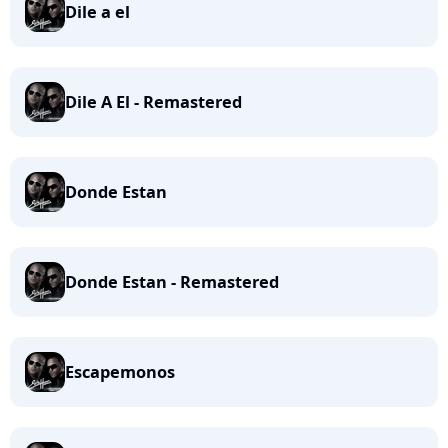
Dile a el
Dile A El - Remastered
Donde Estan
Donde Estan - Remastered
Escapemonos