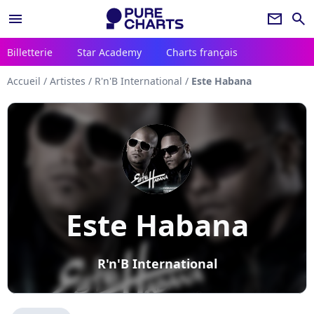
menu
newsletter
search
Billetterie
Star Academy
Charts français
Accueil
/
Artistes
/
R'n'B International
/
Este Habana
Este Habana
R'n'B International