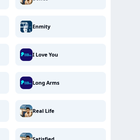
Enmity
I Love You
Long Arms
Real Life
Satisfied