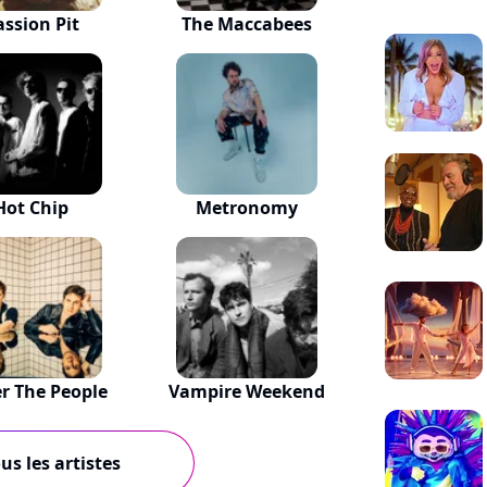
assion Pit
The Maccabees
Hot Chip
Metronomy
er The People
Vampire Weekend
us les artistes