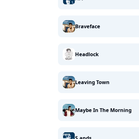
Braveface
Headlock
Leaving Town
Maybe In The Morning
S.ands