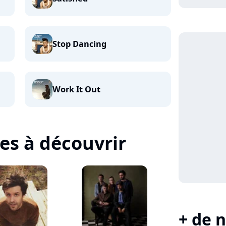
Stop Dancing
Work It Out
tes à découvrir
+ de n