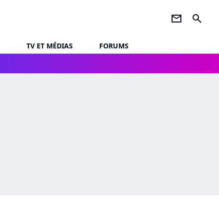
newsletter
search
TV ET MÉDIAS
FORUMS