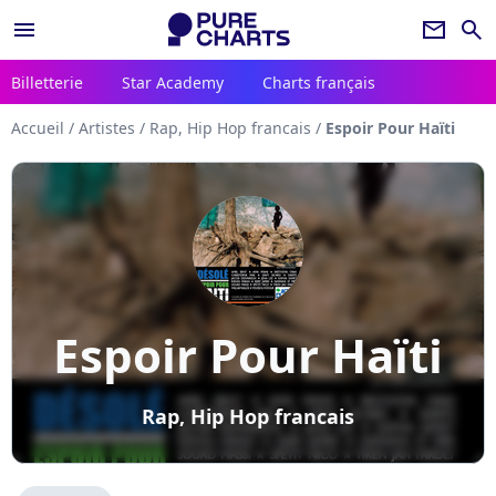
menu
newsletter
search
Billetterie
Star Academy
Charts français
Accueil
/
Artistes
/
Rap, Hip Hop francais
/
Espoir Pour Haïti
Espoir Pour Haïti
Rap, Hip Hop francais