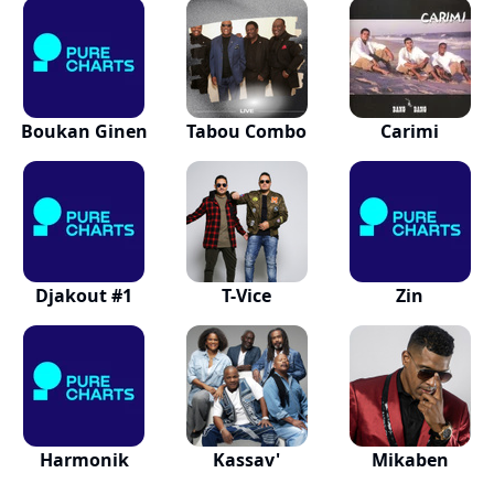
Boukan Ginen
Tabou Combo
Carimi
Djakout #1
T-Vice
Zin
Harmonik
Kassav'
Mikaben