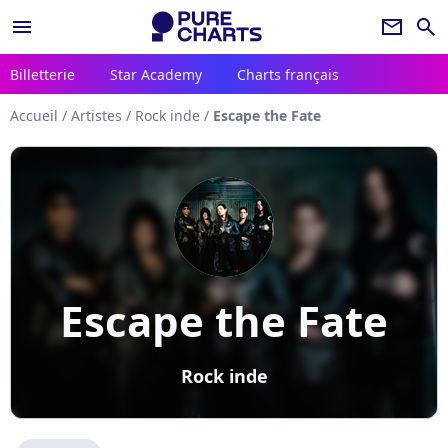
menu
newsletter
search
Billetterie
Star Academy
Charts français
Accueil
/
Artistes
/
Rock inde
/
Escape the Fate
Escape the Fate
Rock inde