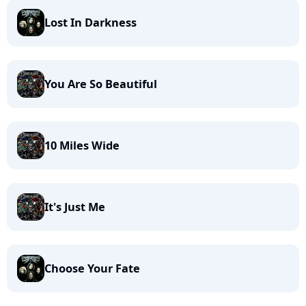
Lost In Darkness
You Are So Beautiful
10 Miles Wide
It's Just Me
Choose Your Fate