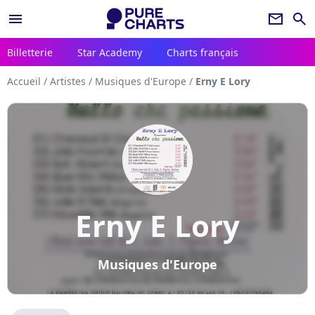
menu
newsletter
search
Billetterie
Star Academy
Charts français
Accueil
/
Artistes
/
Musiques d'Europe
/
Erny E Lory
Erny E Lory
Musiques d'Europe