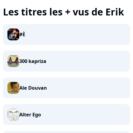
Les titres les + vus de Erik
#È
300 kapriza
Ale Douvan
Alter Ego