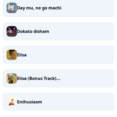
Day mu, ne go machi
Dokato disham
Elisa
Elisa (Bonus Track)...
Enthusiasm