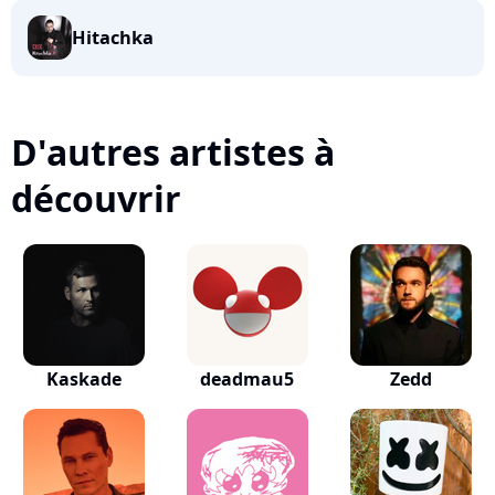
Hitachka
D'autres artistes à
découvrir
Kaskade
deadmau5
Zedd