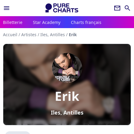
menu
newsletter
search
Billetterie
Star Academy
Charts français
Accueil
/
Artistes
/
Iles, Antilles
/
Erik
Erik
Iles, Antilles